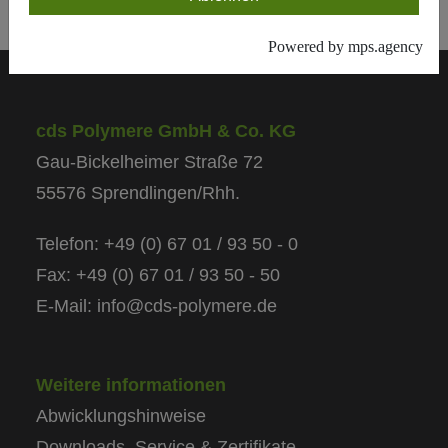
Powered by mps.agency
cds Polymere GmbH & Co. KG
Gau-Bickelheimer Straße 72
55576 Sprendlingen/Rhh.
Telefon: +49 (0) 67 01 / 93 50 - 0
Fax: +49 (0) 67 01 / 93 50 - 50
E-Mail: info@cds-polymere.de
Weitere informationen
Abwicklungshinweise
Downloads, Service & Zertifikate