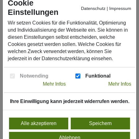
Cookie
Datenschutz
|
Impressum
Einstellungen
Sicherheitsdatenblätter
Wir setzen Cookies für die Funktionalität, Optimierung
und Individualisierung der Webseite ein. Sie können in
diesen Einstellungen selbst entscheiden, welche
In folgenden Systemen enthalten
Cookies gesetzt werden sollen. Welche Cookies für
welchen Zweck verwendet werden, können Sie
jederzeit in der
Datenschutzerklärung
einsehen.
Passend zum Anwendungsbereich
Notwending
Funktional
Mehr Infos
Mehr Infos
Verkehr, Parken & Tankstelle
Ihre Einwilligung kann jederzeit widerrufen werden.
Betoninstandsetzung
Alle akzeptieren
Speichern
Ablehnen