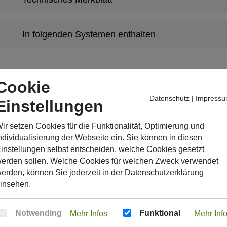
In folgenden Systemen enthalten
Cookie
ssend zum Anwendungsbereich
Datenschutz
|
Impress
Einstellungen
ir setzen Cookies für die Funktionalität, Optimierung und
dustrieboden
ndividualisierung der Webseite ein. Sie können in diesen
instellungen selbst entscheiden, welche Cookies gesetzt
erden sollen. Welche Cookies für welchen Zweck verwendet
erden, können Sie jederzeit in der
Datenschutzerklärung
insehen.
Notwending
Funktional
Mehr Infos
Mehr Inf