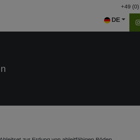
+49 (0)
DE
en
Ableitset zur Erdung von ableitfähigen Böden.