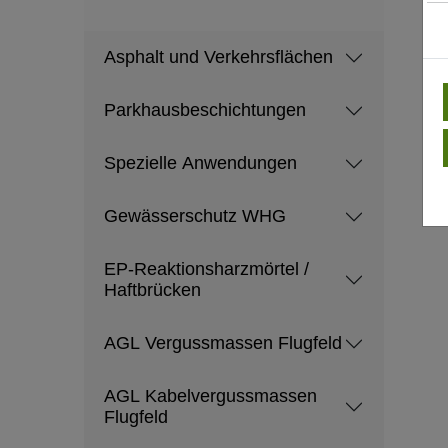
Asphalt und Verkehrsflächen
Parkhausbeschichtungen
Spezielle Anwendungen
Gewässerschutz WHG
EP-Reaktionsharzmörtel /
Haftbrücken
AGL Vergussmassen Flugfeld
AGL Kabelvergussmassen
Flugfeld