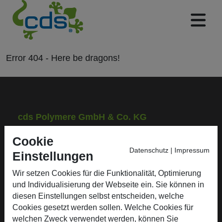
Error
404
- Here be
dragons!
cds Polymere GmbH & Co. KG
Gau-Bickelheimer Straße 72
Cookie
55576 Sprendlingen/Rhh.
Datenschutz
|
Impressum
Einstellungen
Telefon: +49 (0) 67 01 / 93 50 - 0
Wir setzen Cookies für die Funktionalität, Optimierung
und Individualisierung der Webseite ein. Sie können in
Fax: +49 (0) 67 01 / 93 50 - 50
diesen Einstellungen selbst entscheiden, welche
E-Mail: info@cds-polymere.de
Cookies gesetzt werden sollen. Welche Cookies für
welchen Zweck verwendet werden, können Sie