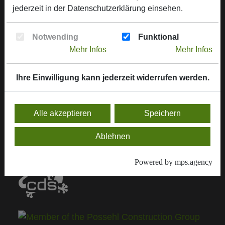
jederzeit in der
Datenschutzerklärung
einsehen.
Weitere informationen
Abwicklungshinweise
Notwending
Funktional
Mehr Infos
Mehr Infos
Downloads, Service & Zertifikate
Kontakt
Ihre Einwilligung kann jederzeit widerrufen werden.
Allgemeine Verkaufsbedingungen
Alle akzeptieren
Speichern
Aktuelles Lieferprogramm
Ablehnen
Lieferprogramm 2026
Powered by mps.agency